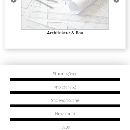
 &
Architektur & Bau
Studiengänge
Anbieter A-Z
Stichwortsuche
Newsroom
FAQs