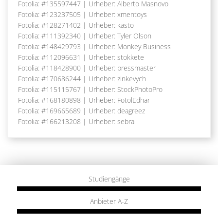
Fotolia: #135597447 | Urheber: Alberto Masnovo
Fotolia: #123237505 | Urheber: xmentoys
Fotolia: #128271402 | Urheber: kasto
Fotolia: #111392340 | Urheber: Tyler Olson
Fotolia: #148429793 | Urheber: Monkey Business
Fotolia: #112096631 | Urheber: stokkete
Fotolia: #118428900 | Urheber: pressmaster
Fotolia: #170686244 | Urheber: zinkevych
Fotolia: #115115767 | Urheber: StockPhotoPro
Fotolia: #168180898 | Urheber: FotolEdhar
Fotolia: #169665689 | Urheber: deagreez
Fotolia: #166213208 | Urheber: sebra
Studiengänge
Anbieter A-Z