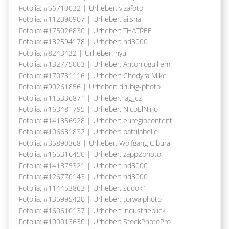
Fotolia: #56710032 | Urheber: vizafoto
Fotolia: #112090907 | Urheber: aiisha
Fotolia: #175026830 | Urheber: THATREE
Fotolia: #132594178 | Urheber: nd3000
Fotolia: #8243432 | Urheber: nyul
Fotolia: #132775003 | Urheber: Antonioguillem
Fotolia: #170731116 | Urheber: Chodyra Mike
Fotolia: #90261856 | Urheber: drubig-photo
Fotolia: #115336871 | Urheber: Jag_cz
Fotolia: #163481795 | Urheber: NicoElNino
Fotolia: #141356928 | Urheber: euregiocontent
Fotolia: #106631832 | Urheber: pattilabelle
Fotolia: #35890368 | Urheber: Wolfgang Cibura
Fotolia: #165316450 | Urheber: zapp2photo
Fotolia: #141375321 | Urheber: nd3000
Fotolia: #126770143 | Urheber: nd3000
Fotolia: #114453863 | Urheber: sudok1
Fotolia: #135995420 | Urheber: torwaiphoto
Fotolia: #160610137 | Urheber: industrieblick
Fotolia: #100013630 | Urheber: StockPhotoPro