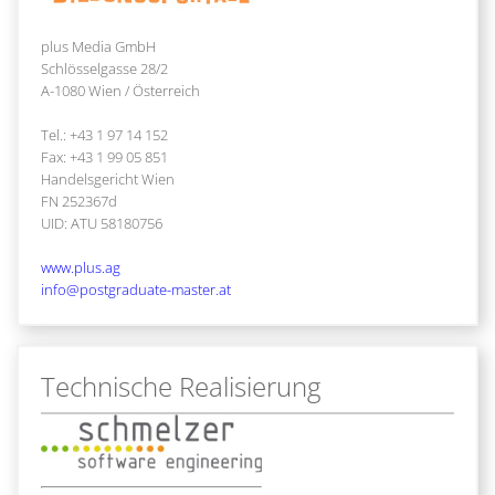
plus Media GmbH
Schlösselgasse 28/2
A-1080 Wien / Österreich
Tel.: +43 1 97 14 152
Fax: +43 1 99 05 851
Handelsgericht Wien
FN 252367d
UID: ATU 58180756
www.plus.ag
info@postgraduate-master.at
Technische Realisierung