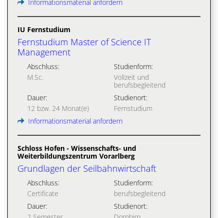
Informationsmaterial anfordern
IU Fernstudium
Fernstudium Master of Science IT
Management
Abschluss:
Studienform:
M.Sc.
Vollzeit und
berufsbegleitend
Dauer:
Studienort:
12 bzw. 24 Monat(e)
Fernstudium
Informationsmaterial anfordern
Schloss Hofen - Wissenschafts- und
Weiterbildungszentrum Vorarlberg
Grundlagen der Seilbahnwirtschaft
Abschluss:
Studienform:
Certificate
berufsbegleitend
Dauer:
Studienort:
2 Semester
Dornbirn