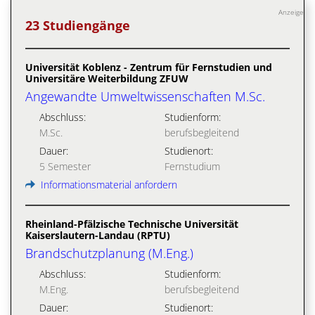
Anzeige
23 Studiengänge
Universität Koblenz - Zentrum für Fernstudien und
Universitäre Weiterbildung ZFUW
Angewandte Umweltwissenschaften M.Sc.
Abschluss:
Studienform:
M.Sc.
berufsbegleitend
Dauer:
Studienort:
5 Semester
Fernstudium
Informationsmaterial anfordern
Rheinland-Pfälzische Technische Universität
Kaiserslautern-Landau (RPTU)
Brandschutzplanung (M.Eng.)
Abschluss:
Studienform:
M.Eng.
berufsbegleitend
Dauer:
Studienort: