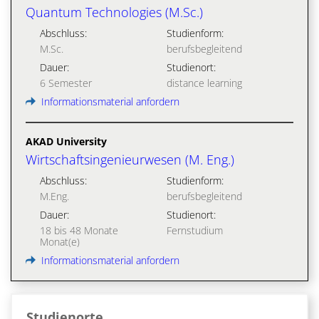
Quantum Technologies (M.Sc.)
Abschluss:
Studienform:
M.Sc.
berufsbegleitend
Dauer:
Studienort:
6 Semester
distance learning
Informationsmaterial anfordern
AKAD University
Wirtschaftsingenieurwesen (M. Eng.)
Abschluss:
Studienform:
M.Eng.
berufsbegleitend
Dauer:
Studienort:
18 bis 48 Monate
Fernstudium
Monat(e)
Informationsmaterial anfordern
Studienorte