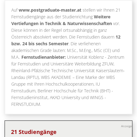
Auf
www.postgraduate-master.at
stellen wir Ihnen 21
Fernstudiengänge aus der Studienrichtung
Weitere
Vertiefungen in Technik & Naturwissenschaften
vor.
Diese können in der Regel ortsunabhängig in ganz
Österreich absolviert werden. Die Fernstudien dauern
12
bzw. 24 bis sechs Semester
. Die verliehenen
akademischen Grade lauten: M.Sc., M.Eng., MSc (CE) und
M.A..
Fernstudienanbieter:
Universität Koblenz - Zentrum
für Fernstudien und Universitäre Weiterbildung ZFUW,
Rheinland-Pfälzische Technische Universität Kaiserslautern-
Landau (RPTU), WBS AKADEMIE – Eine Marke der WBS
Gruppe mit Ihren Hochschulkooperationen, IU
Fernstudium, Berliner Hochschule für Technik (BHT) -
Fernstudieninstitut, AKAD University und WINGS -
FERNSTUDIUM.
Anzeige
21 Studiengänge