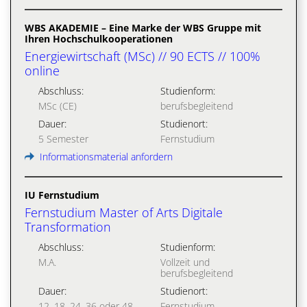
WBS AKADEMIE – Eine Marke der WBS Gruppe mit
Ihren Hochschulkooperationen
Energiewirtschaft (MSc) // 90 ECTS // 100%
online
Abschluss:
Studienform:
MSc (CE)
berufsbegleitend
Dauer:
Studienort:
5 Semester
Fernstudium
Informationsmaterial anfordern
IU Fernstudium
Fernstudium Master of Arts Digitale
Transformation
Abschluss:
Studienform:
M.A.
Vollzeit und
berufsbegleitend
Dauer:
Studienort:
12, 18, 24, 36 oder 48
Fernstudium