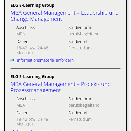
ELG E-Learning Group
MBA General Management – Leadership und
Change Management
Abschluss:
Studienform:
MBA
berufsbegleitend
Dauer:
Studienort:
18-42 bzw. 24-48
Fernstudium
Monat(e)
Informationsmaterial anfordern
ELG E-Learning Group
MBA General Management – Projekt- und
Prozessmanagement
Abschluss:
Studienform:
MBA
berufsbegleitend
Dauer:
Studienort:
18-42 bzw. 24-48
Fernstudium
Monat(e)