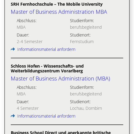
SRH Fernhochschule – The Mobile University
Master of Business Administration MBA
Abschluss:
Studienform:
MBA
berufsbegleitend
Dauer:
Studienort:
2-4 Semester
Fernstudium
Informationsmaterial anfordern
Schloss Hofen - Wissenschafts- und
Weiterbildungszentrum Vorarlberg
Master of Business Administration (MBA)
Abschluss:
Studienform:
MBA
berufsbegleitend
Dauer:
Studienort:
4 Semester
Lochau, Dornbirn
Informationsmaterial anfordern
Business School Direct und anerkannte britische