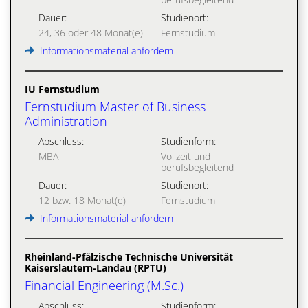
Dauer:
Studienort:
24, 36 oder 48 Monat(e)
Fernstudium
Informationsmaterial anfordern
IU Fernstudium
Fernstudium Master of Business
Administration
Abschluss:
Studienform:
MBA
Vollzeit und
berufsbegleitend
Dauer:
Studienort:
12 bzw. 18 Monat(e)
Fernstudium
Informationsmaterial anfordern
Rheinland-Pfälzische Technische Universität
Kaiserslautern-Landau (RPTU)
Financial Engineering (M.Sc.)
Abschluss:
Studienform: