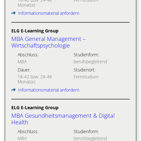
Monat(e)
Informationsmaterial anfordern
ELG E-Learning Group
MBA General Management –
Wirtschaftspsychologie
Abschluss:
Studienform:
MBA
berufsbegleitend
Dauer:
Studienort:
18-42 bzw. 24-48
Fernstudium
Monat(e)
Informationsmaterial anfordern
ELG E-Learning Group
MBA Gesundheitsmanagement & Digital
Health
Abschluss:
Studienform:
MBA
berufsbegleitend