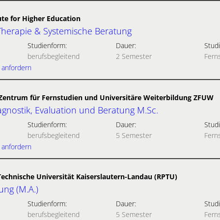
te for Higher Education
herapie & Systemische Beratung
Studienform:
Dauer:
Studi
berufsbegleitend
2 Semester
Fern
 anfordern
- Zentrum für Fernstudien und Universitäre Weiterbildung ZFUW
agnostik, Evaluation und Beratung M.Sc.
Studienform:
Dauer:
Studi
berufsbegleitend
5 Semester
Fern
 anfordern
Technische Universität Kaiserslautern-Landau (RPTU)
ung (M.A.)
Studienform:
Dauer:
Studi
berufsbegleitend
5 Semester
Fern