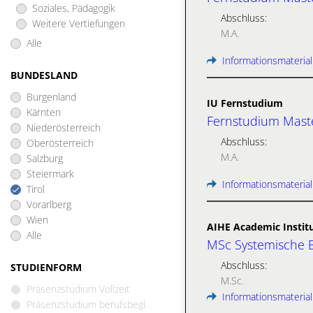
Soziales, Pädagogik
Abschluss:
Weitere Vertiefungen
M.A.
Alle
Informationsmaterial
BUNDESLAND
Burgenland
IU Fernstudium
Kärnten
Fernstudium Maste
Niederösterreich
Abschluss:
Oberösterreich
M.A.
Salzburg
Steiermark
Informationsmaterial
Tirol
Vorarlberg
Wien
AIHE Academic Institu
Alle
MSc Systemische 
Abschluss:
STUDIENFORM
M.Sc.
Präsenzstudium Vollzeit
Informationsmaterial
Präsenzstudium berufsbegl.