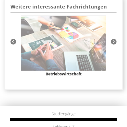
Weitere interessante Fachrichtungen
t &
Betriebswirtschaft
Fi
Studiengänge
Anbieter A-Z