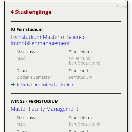
Anzeige
4 Studiengänge
IU Fernstudium
Fernstudium Master of Science
Immobilienmanagement
Abschluss:
Studienform:
M.Sc.
Vollzeit und
berufsbegleitend
Dauer:
Studienort:
2 oder 4 Semester
Fernstudium
Informationsmaterial anfordern
WINGS - FERNSTUDIUM
Master Facility Management
Abschluss:
Studienform:
M.Sc.
berufsbegleitend
Dauer:
Studienort: