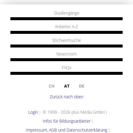
Studiengänge
Anbieter A-Z
Stichwortsuche
Newsroom
FAQs
CH
AT
DE
Zurück nach oben
Login
© 1999 - 2026 plus Media GmbH
Infos für Bildungsanbieter
Impressum, AGB und Datenschutzerklärung