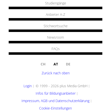
Studiengänge
Anbieter A-Z
Stichwortsuche
Newsroom
FAQs
CH
AT
DE
Zurück nach oben
Login
© 1999 - 2026 plus Media GmbH
Infos für Bildungsanbieter
Impressum, AGB und Datenschutzerklärung
Cookie-Einstellungen