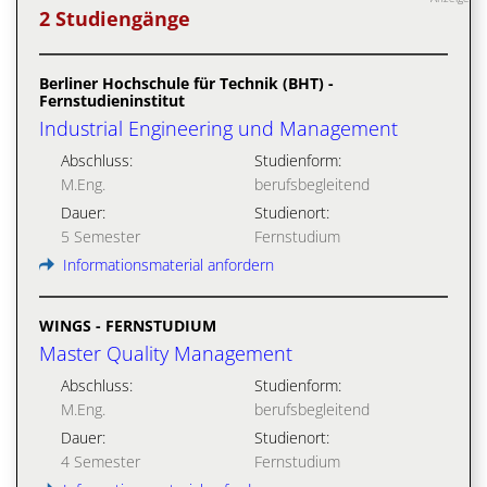
2 Studiengänge
Berliner Hochschule für Technik (BHT) -
Fernstudieninstitut
Industrial Engineering und Management
Abschluss:
Studienform:
M.Eng.
berufsbegleitend
Dauer:
Studienort:
5 Semester
Fernstudium
Informationsmaterial anfordern
WINGS - FERNSTUDIUM
Master Quality Management
Abschluss:
Studienform:
M.Eng.
berufsbegleitend
Dauer:
Studienort:
4 Semester
Fernstudium