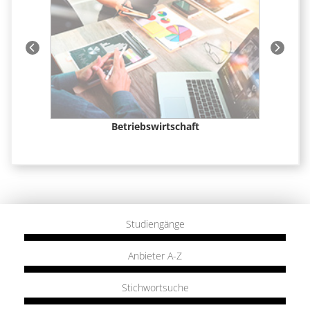
t &
Betriebswirtschaft
Studiengänge
Anbieter A-Z
Stichwortsuche