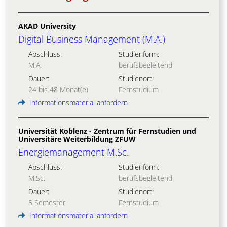
AKAD University
Digital Business Management (M.A.)
Abschluss:
Studienform:
M.A.
berufsbegleitend
Dauer:
Studienort:
24 bis 48 Monat(e)
Fernstudium
Informationsmaterial anfordern
Universität Koblenz - Zentrum für Fernstudien und
Universitäre Weiterbildung ZFUW
Energiemanagement M.Sc.
Abschluss:
Studienform:
M.Sc.
berufsbegleitend
Dauer:
Studienort:
5 Semester
Fernstudium
Informationsmaterial anfordern