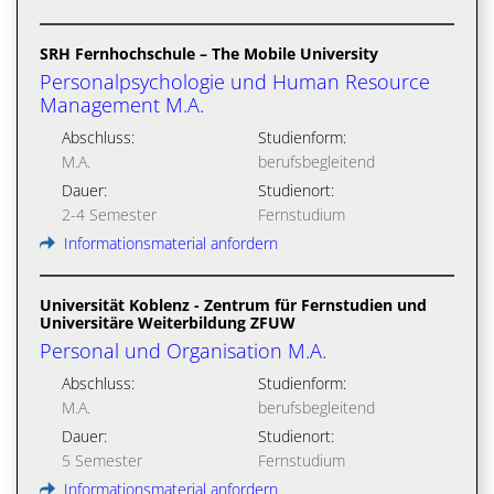
SRH Fernhochschule – The Mobile University
Personalpsychologie und Human Resource
Management M.A.
Abschluss:
Studienform:
M.A.
berufsbegleitend
Dauer:
Studienort:
2-4 Semester
Fernstudium
Informationsmaterial anfordern
Universität Koblenz - Zentrum für Fernstudien und
Universitäre Weiterbildung ZFUW
Personal und Organisation M.A.
Abschluss:
Studienform:
M.A.
berufsbegleitend
Dauer:
Studienort:
5 Semester
Fernstudium
Informationsmaterial anfordern