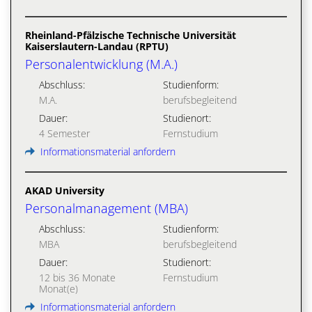
Rheinland-Pfälzische Technische Universität
Kaiserslautern-Landau (RPTU)
Personalentwicklung (M.A.)
Abschluss:
Studienform:
M.A.
berufsbegleitend
Dauer:
Studienort:
4 Semester
Fernstudium
Informationsmaterial anfordern
AKAD University
Personalmanagement (MBA)
Abschluss:
Studienform:
MBA
berufsbegleitend
Dauer:
Studienort:
12 bis 36 Monate
Fernstudium
Monat(e)
Informationsmaterial anfordern