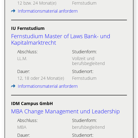
12 bzw. 24 Monat(e)
Fernstudium
Informationsmaterial anfordern
IU Fernstudium
Fernstudium Master of Laws Bank- und
Kapitalmarktrecht
Abschluss:
Studienform:
LL.M.
Vollzeit und
berufsbegleitend
Dauer:
Studienort:
12, 18 oder 24 Monat(e)
Fernstudium
Informationsmaterial anfordern
IDM Campus GmbH
MBA Change Management und Leadership
Abschluss:
Studienform:
MBA
berufsbegleitend
Dauer:
Studienort: