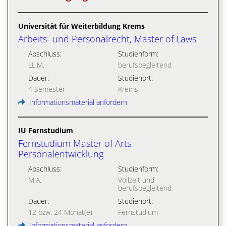
Universität für Weiterbildung Krems
Arbeits- und Personalrecht, Master of Laws
Abschluss:
Studienform:
LL.M.
berufsbegleitend
Dauer:
Studienort:
4 Semester
Krems
Informationsmaterial anfordern
IU Fernstudium
Fernstudium Master of Arts
Personalentwicklung
Abschluss:
Studienform:
M.A.
Vollzeit und
berufsbegleitend
Dauer:
Studienort:
12 bzw. 24 Monat(e)
Fernstudium
Informationsmaterial anfordern