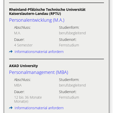
Rheinland-Pfälzische Technische Universität
Kaiserslautern-Landau (RPTU)
Personalentwicklung (M.A.)
Abschluss:
Studienform:
M.A.
berufsbegleitend
Dauer:
Studienort:
4 Semester
Fernstudium
Informationsmaterial anfordern
AKAD University
Personalmanagement (MBA)
Abschluss:
Studienform:
MBA
berufsbegleitend
Dauer:
Studienort:
12 bis 36 Monate
Fernstudium
Monat(e)
Informationsmaterial anfordern