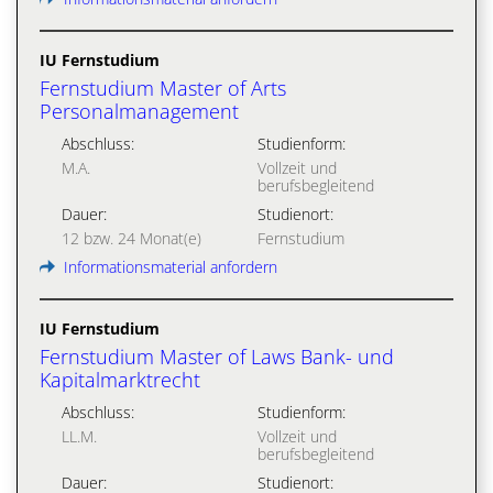
IU Fernstudium
Fernstudium Master of Arts
Personalmanagement
Abschluss:
Studienform:
M.A.
Vollzeit und
berufsbegleitend
Dauer:
Studienort:
12 bzw. 24 Monat(e)
Fernstudium
Informationsmaterial anfordern
IU Fernstudium
Fernstudium Master of Laws Bank- und
Kapitalmarktrecht
Abschluss:
Studienform:
LL.M.
Vollzeit und
berufsbegleitend
Dauer:
Studienort: