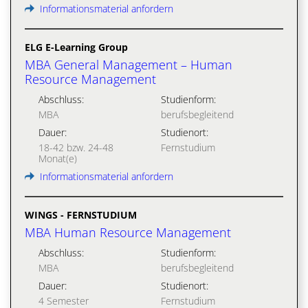
Informationsmaterial anfordern
ELG E-Learning Group
MBA General Management – Human
Resource Management
Abschluss:
Studienform:
MBA
berufsbegleitend
Dauer:
Studienort:
18-42 bzw. 24-48
Fernstudium
Monat(e)
Informationsmaterial anfordern
WINGS - FERNSTUDIUM
MBA Human Resource Management
Abschluss:
Studienform:
MBA
berufsbegleitend
Dauer:
Studienort:
4 Semester
Fernstudium