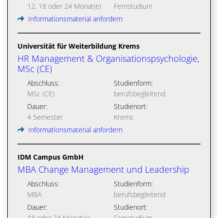
12, 18 oder 24 Monat(e)
Fernstudium
Informationsmaterial anfordern
Universität für Weiterbildung Krems
HR Management & Organisationspsychologie,
MSc (CE)
Abschluss:
Studienform:
MSc (CE)
berufsbegleitend
Dauer:
Studienort:
4 Semester
Krems
Informationsmaterial anfordern
IDM Campus GmbH
MBA Change Management und Leadership
Abschluss:
Studienform:
MBA
berufsbegleitend
Dauer:
Studienort:
18 oder 24 Monat(e)
Fernstudium