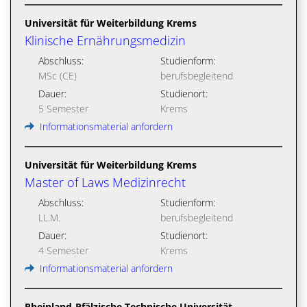
Universität für Weiterbildung Krems
Klinische Ernährungsmedizin
Abschluss:
Studienform:
MSc (CE)
berufsbegleitend
Dauer:
Studienort:
5 Semester
Krems
Informationsmaterial anfordern
Universität für Weiterbildung Krems
Master of Laws Medizinrecht
Abschluss:
Studienform:
LL.M.
berufsbegleitend
Dauer:
Studienort:
4 Semester
Krems
Informationsmaterial anfordern
Rheinland-Pfälzische Technische Universität