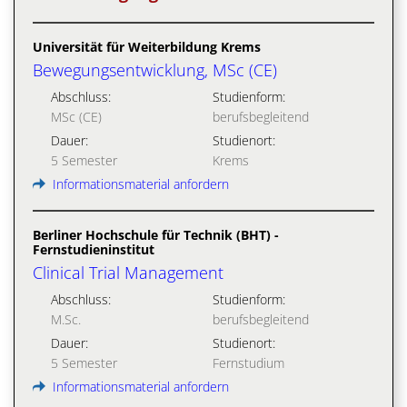
Universität für Weiterbildung Krems
Bewegungsentwicklung, MSc (CE)
Abschluss:
Studienform:
MSc (CE)
berufsbegleitend
Dauer:
Studienort:
5 Semester
Krems
Informationsmaterial anfordern
Berliner Hochschule für Technik (BHT) -
Fernstudieninstitut
Clinical Trial Management
Abschluss:
Studienform:
M.Sc.
berufsbegleitend
Dauer:
Studienort:
5 Semester
Fernstudium
Informationsmaterial anfordern