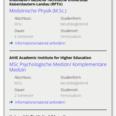
Kaiserslautern-Landau (RPTU)
Medizinische Physik (M.Sc.)
Abschluss:
Studienform:
M.Sc.
berufsbegleitend
Dauer:
Studienort:
6 Semester
Fernstudium
Informationsmaterial anfordern
AIHE Academic Institute for Higher Education
MSc Psychologische Medizin/ Komplementäre
Medizin
Abschluss:
Studienform:
M.Sc.
berufsbegleitend
Dauer:
Studienort:
2 Semester
Fernstudium
Informationsmaterial anfordern