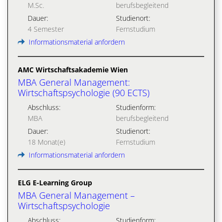
M.Sc.
berufsbegleitend
Dauer:
Studienort:
4 Semester
Fernstudium
Informationsmaterial anfordern
AMC Wirtschaftsakademie Wien
MBA General Management:
Wirtschaftspsychologie (90 ECTS)
Abschluss:
Studienform:
MBA
berufsbegleitend
Dauer:
Studienort:
18 Monat(e)
Fernstudium
Informationsmaterial anfordern
ELG E-Learning Group
MBA General Management –
Wirtschaftspsychologie
Abschluss:
Studienform: