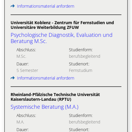
Informationsmaterial anfordern
Universität Koblenz - Zentrum für Fernstudien und
Universitäre Weiterbildung ZFUW
Psychologische Diagnostik, Evaluation und
Beratung M.Sc.
Abschluss:
Studienform:
M.Sc.
berufsbegleitend
Dauer:
Studienort:
5 Semester
Fernstudium
Informationsmaterial anfordern
Rheinland-Pfälzische Technische Universität
Kaiserslautern-Landau (RPTU)
Systemische Beratung (M.A.)
Abschluss:
Studienform:
M.A.
berufsbegleitend
Dauer:
Studienort: