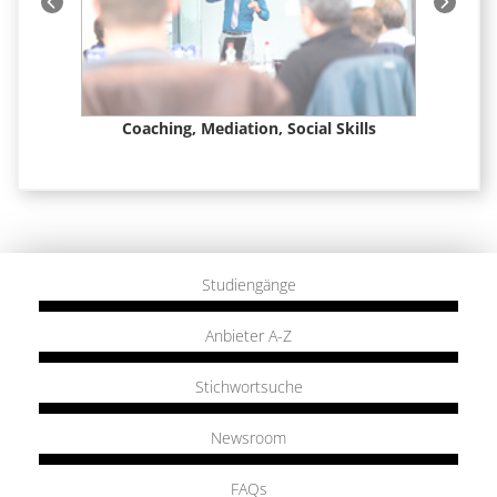
t &
Coaching, Mediation, Social Skills
Studiengänge
Anbieter A-Z
Stichwortsuche
Newsroom
FAQs