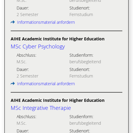
M.Sc.
berufsbegleitend
Dauer:
Studienort:
2 Semester
Fernstudium
Informationsmaterial anfordern
AIHE Academic Institute for Higher Education
MSc Cyber Psychology
Abschluss:
Studienform:
M.Sc.
berufsbegleitend
Dauer:
Studienort:
2 Semester
Fernstudium
Informationsmaterial anfordern
AIHE Academic Institute for Higher Education
MSc Integrative Therapie
Abschluss:
Studienform:
M.Sc.
berufsbegleitend
Dauer:
Studienort: