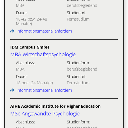
MBA
berufsbegleitend
Dauer:
Studienort:
18-42 bzw. 24-48
Fernstudium
Monat(e)
Informationsmaterial anfordern
IDM Campus GmbH
MBA Wirtschaftspsychologie
Abschluss:
Studienform:
MBA
berufsbegleitend
Dauer:
Studienort:
18 oder 24 Monat(e)
Fernstudium
Informationsmaterial anfordern
AIHE Academic Institute for Higher Education
MSc Angewandte Psychologie
Abschluss:
Studienform: