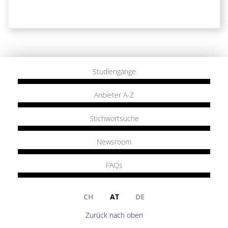
Studiengänge
Anbieter A-Z
Stichwortsuche
Newsroom
FAQs
CH
AT
DE
Zurück nach oben