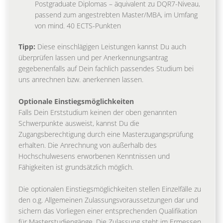
Postgraduate Diplomas – äquivalent zu DQR7-Niveau,
passend zum angestrebten Master/MBA, im Umfang
von mind. 40 ECTS-Punkten
Tipp:
Diese einschlägigen Leistungen kannst Du auch
überprüfen lassen und per Anerkennungsantrag
gegebenenfalls auf Dein fachlich passendes Studium bei
uns anrechnen bzw. anerkennen lassen.
Optionale Einstiegsmöglichkeiten
Falls Dein Erststudium keinen der oben genannten
Schwerpunkte ausweist, kannst Du die
Zugangsberechtigung durch eine Masterzugangsprüfung
erhalten. Die Anrechnung von außerhalb des
Hochschulwesens erworbenen Kenntnissen und
Fähigkeiten ist grundsätzlich möglich.
Die optionalen Einstiegsmöglichkeiten stellen Einzelfälle zu
den o.g. Allgemeinen Zulassungsvoraussetzungen dar und
sichern das Vorliegen einer entsprechenden Qualifikation
für Masterstudiengänge. Die Zulassung steht im Ermessen