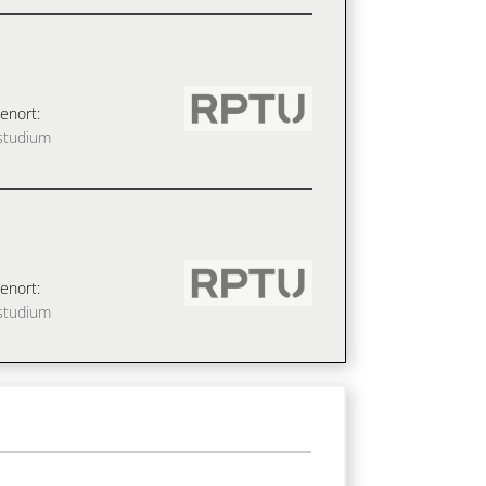
enort:
studium
enort:
studium