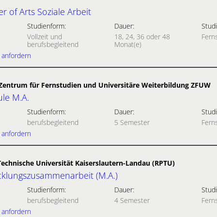
 of Arts Soziale Arbeit
Studienform:
Dauer:
Studi
Vollzeit und
18, 24, 36 oder 48
Fern
berufsbegleitend
Monat(e)
 anfordern
- Zentrum für Fernstudien und Universitäre Weiterbildung ZFUW
ule M.A.
Studienform:
Dauer:
Studi
berufsbegleitend
5 Semester
Fern
 anfordern
Technische Universität Kaiserslautern-Landau (RPTU)
cklungszusammenarbeit (M.A.)
Studienform:
Dauer:
Studi
berufsbegleitend
4 Semester
Fern
 anfordern