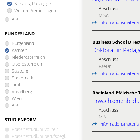
Soziales, Pädagogik
Abschluss:
Weitere Vertiefungen
M.Sc.
Alle
Informationsmaterial
BUNDESLAND
Business School Direc
Burgenland
Doktorat in Pädago
Kärnten
Niederösterreich
Abschluss:
Oberösterreich
PaeDr.
Salzburg
Informationsmaterial
Steiermark
Tirol
Vorarlberg
Rheinland-Pfälzische 
Wien
Erwachsenenbildun
Alle
Abschluss:
M.A.
STUDIENFORM
Informationsmaterial
Präsenzstudium Vollzeit
Präsenzstudium berufsbegl.