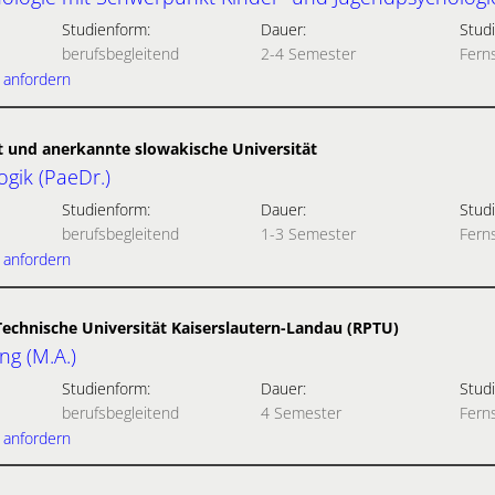
Studienform:
Dauer:
Studi
berufsbegleitend
2-4 Semester
Fern
 anfordern
t und anerkannte slowakische Universität
gik (PaeDr.)
Studienform:
Dauer:
Studi
berufsbegleitend
1-3 Semester
Fern
 anfordern
Technische Universität Kaiserslautern-Landau (RPTU)
g (M.A.)
Studienform:
Dauer:
Studi
berufsbegleitend
4 Semester
Fern
 anfordern