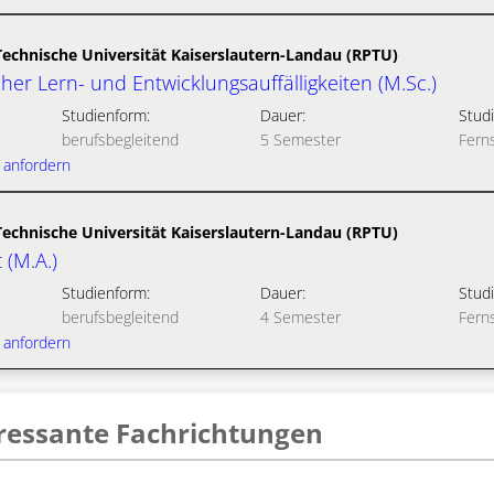
Technische Universität Kaiserslautern-Landau (RPTU)
cher Lern- und Entwicklungsauffälligkeiten (M.Sc.)
Studienform:
Dauer:
Studi
berufsbegleitend
5 Semester
Fern
 anfordern
Technische Universität Kaiserslautern-Landau (RPTU)
(M.A.)
Studienform:
Dauer:
Studi
berufsbegleitend
4 Semester
Fern
 anfordern
eressante Fachrichtungen