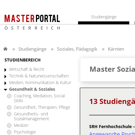
Studiengänge
ÖSTERREICH
Studiengänge
Soziales, Pädagogik
Kärnten
STUDIENBEREICH
Master Sozia
Wirtschaft & Recht
Technik & Naturwissenschaften
Medien, Kommunikation & Kultur
Gesundheit & Soziales
Coaching, Mediation, Social
13 Studieng
Skills
Gesundheit, Therapien, Pflege
Gesundheits- und
Sozialmanagement
Medizin
SRH Fernhochschule –
Psychologie
Angewandte Psycho