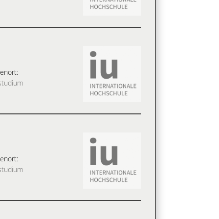
enort:
studium
enort:
studium