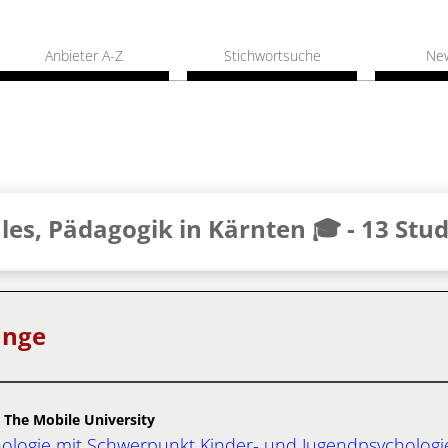
Anbieter A-Z
Stichwortsuche
Ne
les, Pädagogik in Kärnten 🎓 -
13 Stu
änge
 The Mobile University
logie mit Schwerpunkt Kinder- und Jugendpsychologi