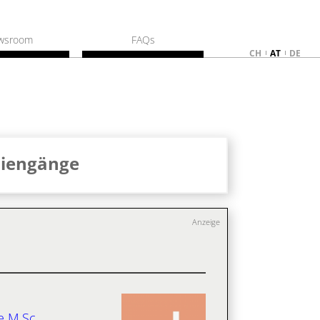
wsroom
FAQs
CH
AT
DE
diengänge
Anzeige
e M.Sc.