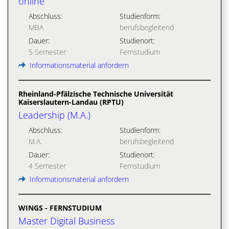
online
Abschluss:
Studienform:
MBA
berufsbegleitend
Dauer:
Studienort:
5 Semester
Fernstudium
Informationsmaterial anfordern
Rheinland-Pfälzische Technische Universität
Kaiserslautern-Landau (RPTU)
Leadership (M.A.)
Abschluss:
Studienform:
M.A.
berufsbegleitend
Dauer:
Studienort:
4 Semester
Fernstudium
Informationsmaterial anfordern
WINGS - FERNSTUDIUM
Master Digital Business