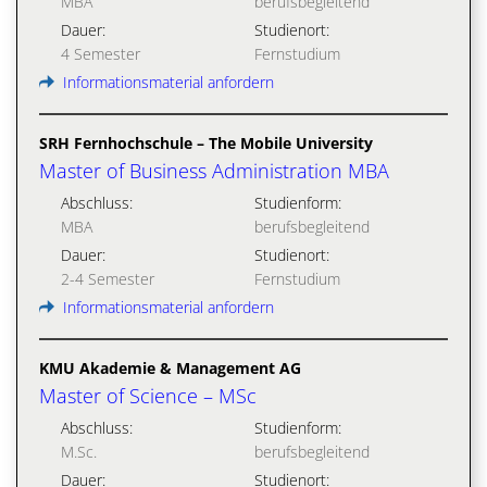
MBA
berufsbegleitend
Dauer:
Studienort:
4 Semester
Fernstudium
Informationsmaterial anfordern
SRH Fernhochschule – The Mobile University
Master of Business Administration MBA
Abschluss:
Studienform:
MBA
berufsbegleitend
Dauer:
Studienort:
2-4 Semester
Fernstudium
Informationsmaterial anfordern
KMU Akademie & Management AG
Master of Science – MSc
Abschluss:
Studienform:
M.Sc.
berufsbegleitend
Dauer:
Studienort: