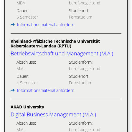
MBA
berufsbegleitend
Dauer:
Studienort:
5 Semester
Fernstudium
Informationsmaterial anfordern
Rheinland-Pfälzische Technische Universität
Kaiserslautern-Landau (RPTU)
Betriebswirtschaft und Management (M.A.)
Abschluss:
Studienform:
M.A.
berufsbegleitend
Dauer:
Studienort:
4 Semester
Fernstudium
Informationsmaterial anfordern
AKAD University
Digital Business Management (M.A.)
Abschluss:
Studienform:
M.A.
berufsbegleitend