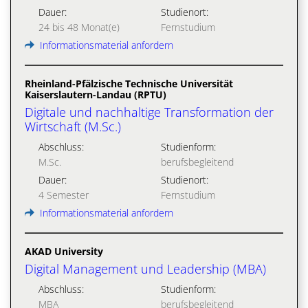
Dauer:
Studienort:
24 bis 48 Monat(e)
Fernstudium
Informationsmaterial anfordern
Rheinland-Pfälzische Technische Universität
Kaiserslautern-Landau (RPTU)
Digitale und nachhaltige Transformation der
Wirtschaft (M.Sc.)
Abschluss:
Studienform:
M.Sc.
berufsbegleitend
Dauer:
Studienort:
4 Semester
Fernstudium
Informationsmaterial anfordern
AKAD University
Digital Management und Leadership (MBA)
Abschluss:
Studienform:
MBA
berufsbegleitend