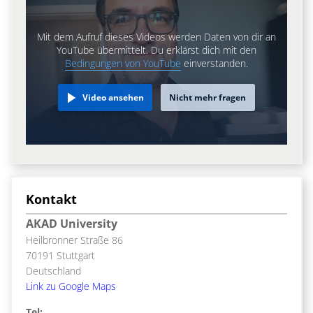
Mit dem Aufruf dieses Videos werden Daten von dir an
YouTube übermittelt. Du erklärst dich mit den
Bedingungen von YouTube
einverstanden.
Video ansehen
Nicht mehr fragen
Kontakt
AKAD University
Heilbronner Straße 86
70191 Stuttgart
Deutschland
Link zu Google Maps
Tel: