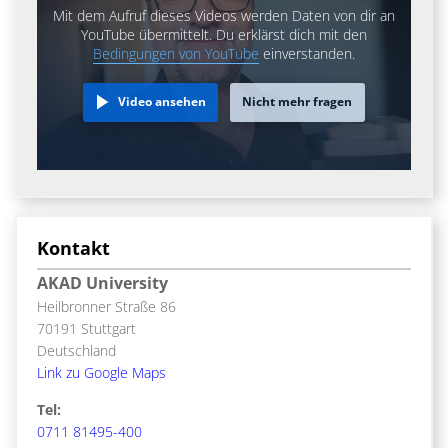
Mit dem Aufruf dieses Videos werden Daten von dir an
YouTube übermittelt. Du erklärst dich mit den
Bedingungen von YouTube
einverstanden.
Video ansehen
Nicht mehr fragen
Kontakt
AKAD University
Heilbronner Straße 86
70191 Stuttgart
Deutschland
Link zu Google Maps
Tel:
0711 81495-400