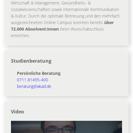
Wirtschaft & Management, Gesundheits- &
Sozialwissenschaften sowie Internationale Kommunikation
& Kultur. Durch die optimale Betreuung und den mehrfach
ausgezeichneten Online Campus konnten bereits
über
72.000 Absolvent:innen
ihren Wunschabschluss
erreichen.
Studienberatung
Persönliche Beratung
0711 81495-400
beratung@akad.de
Video