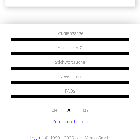
Studiengänge
Anbieter A-Z
Stichwortsuche
Newsroom
FAQs
CH
AT
DE
Zurück nach oben
Login
© 1999 - 2026 plus Media GmbH