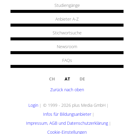
Studiengänge
Anbieter A-Z
Stichwortsuche
Newsroom
FAQs
CH
AT
DE
Zurück nach oben
Login
© 1999 - 2026 plus Media GmbH
Infos für Bildungsanbieter
Impressum, AGB und Datenschutzerklärung
Cookie-Einstellungen